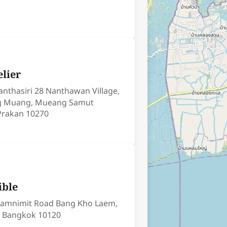
elier
anthasiri 28 Nanthawan Village,
ng Muang, Mueang Samut
Prakan 10270
ible
lamnimit Road Bang Kho Laem,
 Bangkok 10120