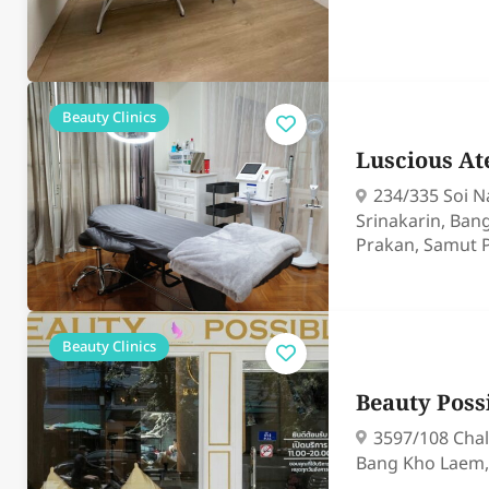
Beauty Clinics
Luscious At
234/335 Soi N
Srinakarin, Ba
Prakan, Samut 
Beauty Clinics
Beauty Poss
3597/108 Cha
Bang Kho Laem,