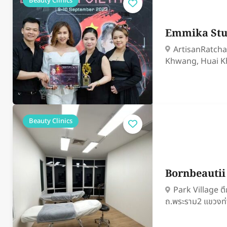
Beauty Clinics
Emmika St
Artisan​Ratcha
Khwang, Huai K
Beauty Clinics
Bornbeauti
Park Village ตึ
ถ.พระราม2 แขวงท่า