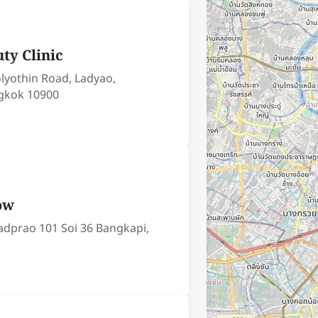
uty Clinic
lyothin Road, Ladyao,
gkok 10900
row
adprao 101 Soi 36 Bangkapi,