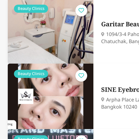
Beauty Clinics
Garitar Bea
1094/3-4 Paho
Chatuchak, Ban
Beauty Clinics
SINE Eyeb
Arpha Place L
Bangkok 10240