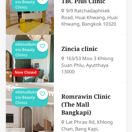
TBC Plus Clinic
งาม Beauty
Clinics
9/9 Ratchadaphisek
Road, Huai Khwang, Huai
Khwang, Bangkok 10320
คลินิกเสริมความ
Zincia clinic
งาม Beauty
Clinics
163/53 Moo 3 Khlong
Suan Phlu, Ayutthaya
13000
Now Closed
คลินิกเสริมความ
Romrawin Clinic
งาม Beauty
Clinics
(The Mall
Bangkapi)
Lat Phrao Rd, Khlong
Chan, Bang Kapi,