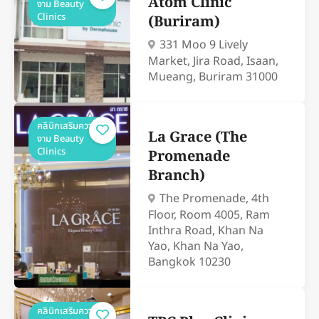
Atom Clinic
งาม Beauty
Clinics
(Buriram)
331 Moo 9 Lively
Market, Jira Road, Isaan,
Mueang, Buriram 31000
คลินิกเสริมความ
La Grace (The
งาม Beauty
Clinics
Promenade
Branch)
The Promenade, 4th
Floor, Room 4005, Ram
Inthra Road, Khan Na
Yao, Khan Na Yao,
Bangkok 10230
คลินิกเสริมความ