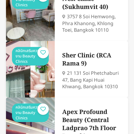
Clinics
(Sukhumvit 40)
3757 8 Soi Hemwong,
Phra Khanong, Khlong
Toei, Bangkok 10110
คลินิกเสริมความ
Sher Clinic (RCA
งาม Beauty
Clinics
Rama 9)
21 131 Soi Phetchaburi
47, Bang Kapi Huai
Khwang, Bangkok 10310
คลินิกเสริมความ
Apex Profound
งาม Beauty
Clinics
Beauty (Central
Ladprao 7th Floor