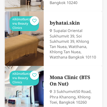
Bangkok 10240
คลินิกเสริมความ
byhatai.skin
งาม Beauty
Clinics
Supalai Oriental
Sukhumvit 39, Soi
Sukhumvit 39, Khlong
Tan Nuea, Watthana,
Khlong Tan Nuea,
Watthana Bangkok 10110
คลินิกเสริมความ
Mona Clinic (BTS
งาม Beauty
Clinics
On Nut)
3 Sukhumvit50 Road,
Phra Khanong, Khlong
Toei, Bangkok 10260