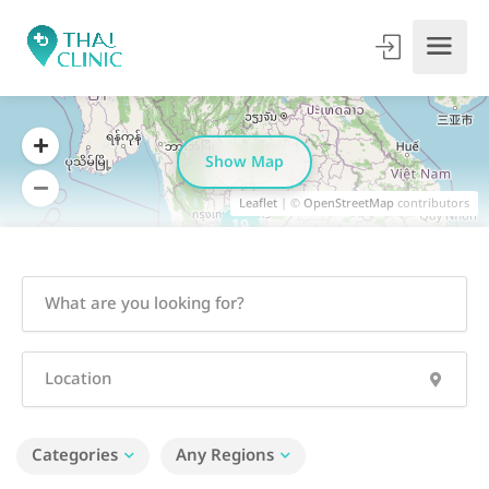
Show Map
Leaflet
| ©
OpenStreetMap
contributors
19
Categories
Any Regions