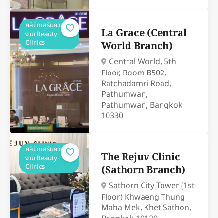
คลินิกเสริมความ
La Grace (Central
งาม Beauty
Clinics
World Branch)
Central World, 5th
Floor, Room B502,
Ratchadamri Road,
Pathumwan,
Pathumwan, Bangkok
10330
คลินิกเสริมความ
The Rejuv Clinic
งาม Beauty
Clinics
(Sathorn Branch)
Sathorn City Tower (1st
Floor) Khwaeng Thung
Maha Mek, Khet Sathon,