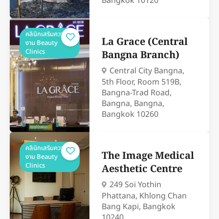
Bangkok 10120
คลินิกเสริมความ
La Grace (Central
งาม Beauty
Clinics
Bangna Branch)
Central City Bangna,
5th Floor, Room 519B,
Bangna-Trad Road,
Bangna, Bangna,
Bangkok 10260
คลินิกเสริมความ
The Image Medical
งาม Beauty
Clinics
Aesthetic Centre
249 Soi Yothin
Phattana, Khlong Chan
Bang Kapi, Bangkok
10240