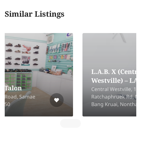
Similar Listings
L.A.B. X (Central
Westville) – LAB X
Central Westville, 1st Floor 5
Ratchaphruek Rd, Maha Sawat,
Bang Kruai, Nonthaburi 11130