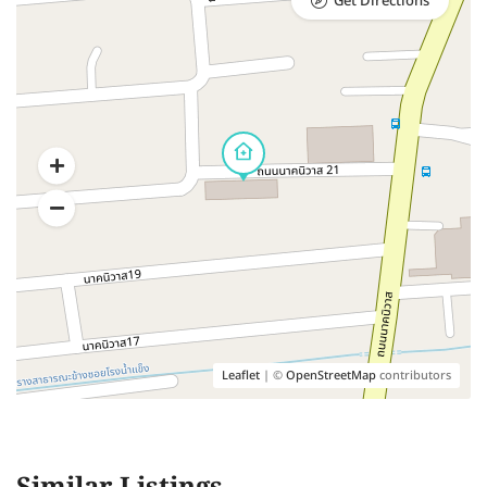
Get Directions
Leaflet
| ©
OpenStreetMap
contributors