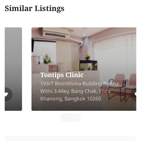
Similar Listings
Tontips Clinic
193/7 Boonthima Building Punna
Withi 3 Alley, Bang Chak, Phra
Khanong, Bangkok 10260