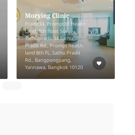
Morying Clinic
Pradit34, Prompt88 Health
Land, 8th floor, Soi
Sathupradit 34 Sathu
Pradit Rd., Prompt health
M
land 8th FL, Sathu Pradit
K
Rd., Bangpongpang,
T
Yannawa, Bangkok 10120
N