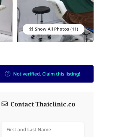
Show All Photos
Not verified. Claim this listing!
Contact Thaiclinic.co