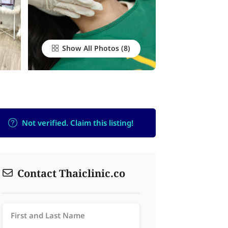
Show All Photos
Not verified. Claim this listing!
Contact Thaiclinic.co