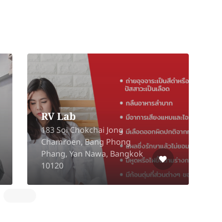
The V-Sage Clinic
N
(Bo Win)
556/7, 8, Bo Win, Si Racha,
R
Chon Buri 20230
P