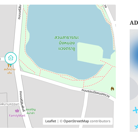
AD
Leaflet
| ©
OpenStreetMap
contributors