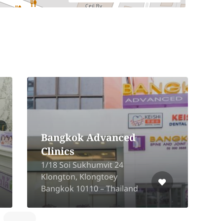
Bangkok Advanced
Clinics
5
1/18 Soi Sukhumvit 24
T
Klongton, Klongtoey
T
Bangkok 10110 – Thailand
2