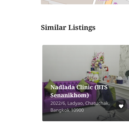
Similar Listings
Nadlada Clinic (BTS
ri
Senanikhom)
2022/6, Ladyao, Chatuchak,
Bangkok 10900