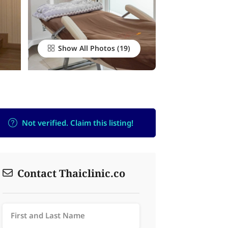
Show All Photos
Not verified. Claim this listing!
Contact Thaiclinic.co