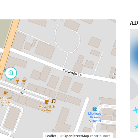
AD
Leaflet
| ©
OpenStreetMap
contributors