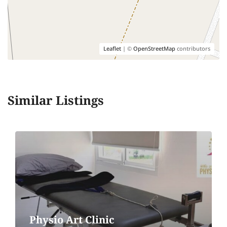
Leaflet
| ©
OpenStreetMap
contributors
Similar Listings
Camella Clinic
3085 Soi Ladprao 111/1, Ladprao