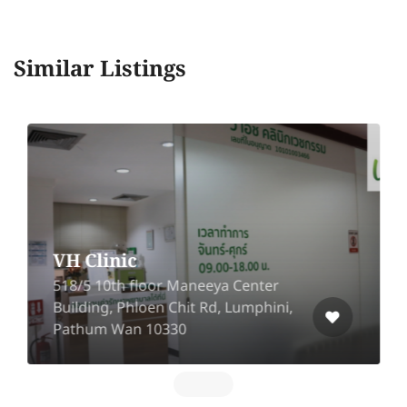
Similar Listings
VH Clinic
518/5 10th floor Maneeya Center
Building, Phloen Chit Rd, Lumphini,
Pathum Wan 10330