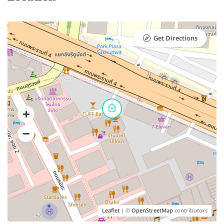
Get Directions
Leaflet
| ©
OpenStreetMap
contributors