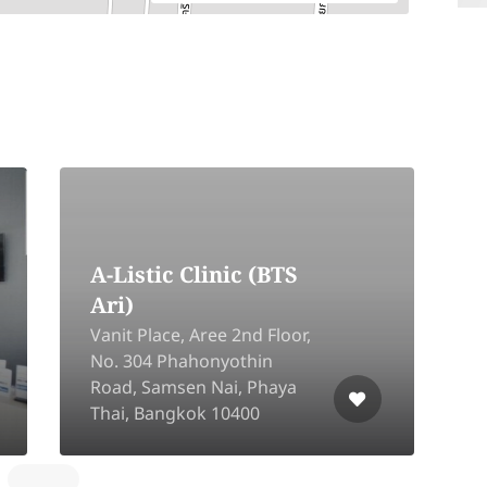
A-Listic Clinic (BTS
Ari)
Vanit Place, Aree 2nd Floor,
No. 304 Phahonyothin
2
Road, Samsen Nai, Phaya
Thai, Bangkok 10400
D