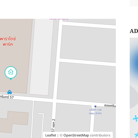
AD
Leaflet
| ©
OpenStreetMap
contributors