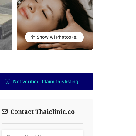
Show All Photos
Not verified. Claim this listing!
Contact Thaiclinic.co