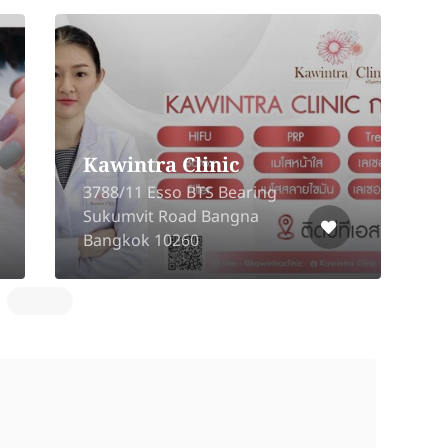
Kawintra Clinic
5
3788/11 Esso BTS Bearing
F
Sukumvit Road Bangna
P
Bangkok 10260
1