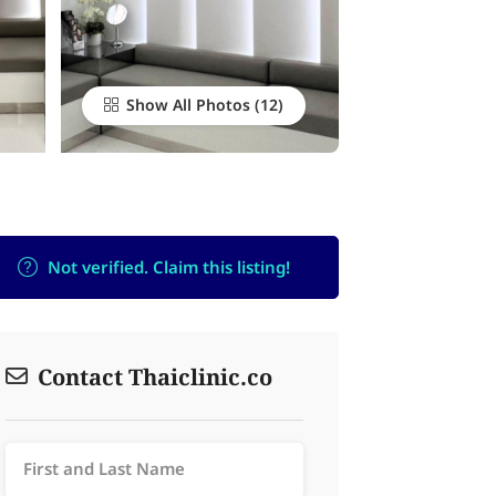
Show All Photos
Not verified. Claim this listing!
Contact Thaiclinic.co