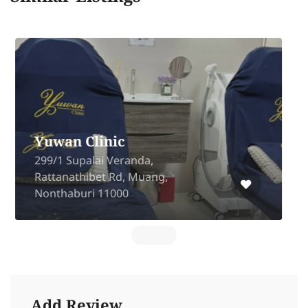
WW Clinic (Whan Whan
Clinic)
607 Lumpini Ville Building E1 1
Pracha Uthit Rd, Samsen Nok, Huai
Khwang, Bangkok 10310
Add Review