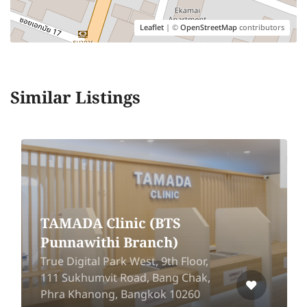
Leaflet
| ©
OpenStreetMap
contributors
Similar Listings
TAMADA Clinic (BTS
Punnawithi Branch)
True Digital Park West, 9th Floor,
111 Sukhumvit Road, Bang Chak,
Phra Khanong, Bangkok 10260