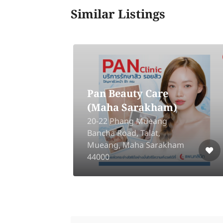
Similar Listings
Pan Beauty Care
(Maha Sarakham)
20-22 Phang Mueang
ng
Bancha Road, Talat,
iang
Mueang, Maha Sarakham
44000