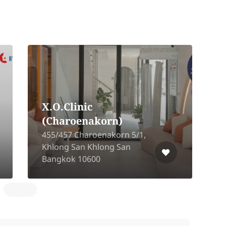
X.O.Clinic
(Charoenakorn)
4
455/457 Charoenakorn 5/1,
K
Khlong San Khlong San
Bangkok 10600
W