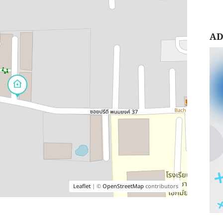
AD
Leaflet
| ©
OpenStreetMap
contributors