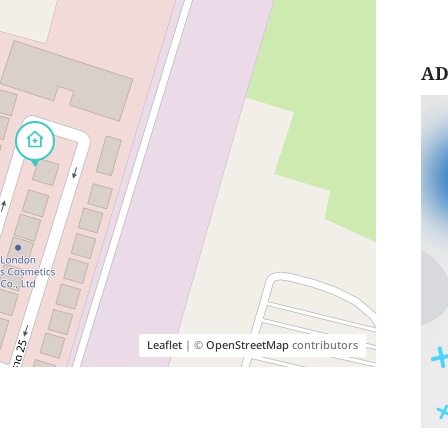
AD
Leaflet
| ©
OpenStreetMap
contributors