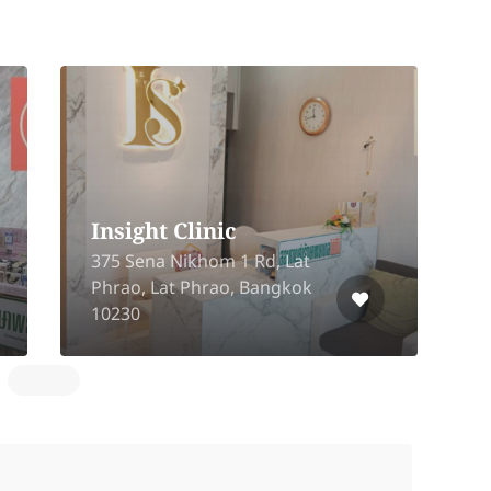
c (Future
it
angsit G
Dermatiks Clinic
Park Rangsit,
 Road,
430 16 Siam Square Soi 10
athum Thani
Pathum Wan, Bangkok
10330