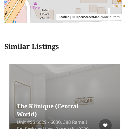
Leaflet
| ©
OpenStreetMap
contributors
Similar Listings
The Klinique (Central
World)
Unit #SS 6029 - 6030, 388 Rama I