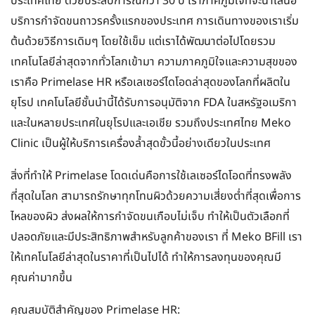
ประเทศไทย ด้วยประสบการณ์กว่า 30 ปี เราภาคภูมิใจที่จะนำเสนอ
บริการกำจัดขนถาวรครั้งแรกของประเทศ การเดินทางของเราเริ่ม
ต้นด้วยวิธีการเดิมๆ โดยใช้เข็ม แต่เราได้พัฒนาต่อไปโดยรวม
เทคโนโลยีล่าสุดจากทั่วโลกเข้ามา ความภาคภูมิใจและความสุขของ
เราคือ Primelase HR หรือเลเซอร์ไดโอดล่าสุดของโลกที่ผลิตใน
ยุโรป เทคโนโลยีชั้นนำนี้ได้รับการอนุมัติจาก FDA ในสหรัฐอเมริกา
และในหลายประเทศในยุโรปและเอเชีย รวมถึงประเทศไทย Meko
Clinic เป็นผู้ให้บริการเครื่องล้ำสุดขั้วนี้อย่างเดียวในประเทศ
สิ่งที่ทำให้ Primelase โดดเด่นคือการใช้เลเซอร์ไดโอดที่ทรงพลัง
ที่สุดในโลก สามารถรักษาทุกโทนผิวด้วยความเสี่ยงต่ำที่สุดเพื่อการ
ไหลของผิว ส่งผลให้การกำจัดขนเกือบไม่เจ็บ ทำให้เป็นตัวเลือกที่
ปลอดภัยและมีประสิทธิภาพสำหรับลูกค้าของเรา ที่ Meko BFill เรา
ให้เทคโนโลยีล่าสุดในราคาที่เป็นไปได้ ทำให้การลงทุนของคุณมี
คุณค่ามากขึ้น
คุณสมบัติสำคัญของ Primelase HR: