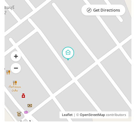
Get Directions
Leaflet
| ©
OpenStreetMap
contributors