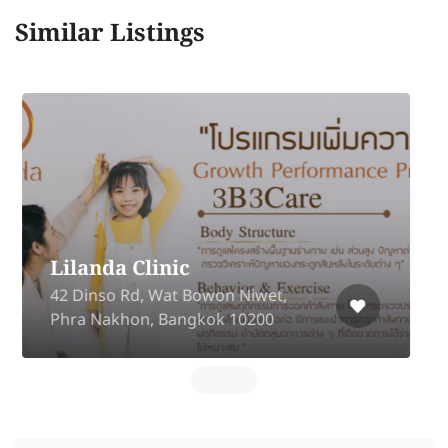
Similar Listings
Arix Clinic
Marché Thonglor 4 Floor, 146
Sukhumvit Road, Khlong Tan Nuea,
Watthana, Bangkok 10110