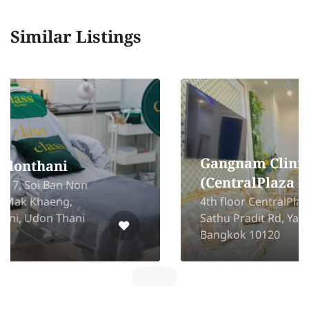
Similar Listings
Gangnam Clinic
(CentralPlaza Rama 3)
4th floor CentralPlaza Rama 3, 79
Sathu Pradit Rd, Yan Nawa,
Bangkok 10120