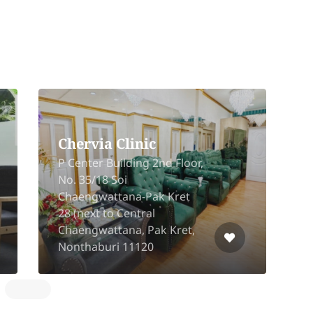
Chervia Clinic
P Center Building 2nd Floor,
No. 35/18 Soi
Chaengwattana-Pak Kret
3
28 (next to Central
N
Chaengwattana, Pak Kret,
T
Nonthaburi 11120
1