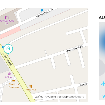
AD
Leaflet
| ©
OpenStreetMap
contributors