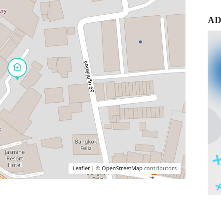
AD
Leaflet
| ©
OpenStreetMap
contributors