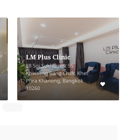
MediLuxe Clinic
ic
Ten Thonglor Buliding
re building,
Room, 2nd Floor, (Above
ek Rd. Huai
Terra Club), Thong Lo,
ai Khwang
Khlong Tan Nuea,
310
Watthana, Bangkok 101