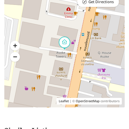
Get Directions
Leaflet
| ©
OpenStreetMap
contributors