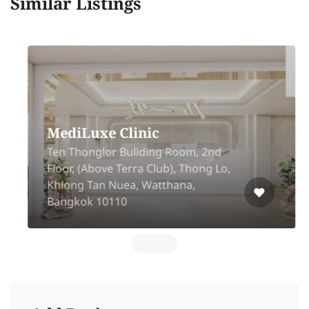
Similar Listings
MediLuxe Clinic
Ten Thonglor Buliding Room, 2nd
Floor, (Above Terra Club), Thong Lo,
Khlong Tan Nuea, Watthana,
Bangkok 10110