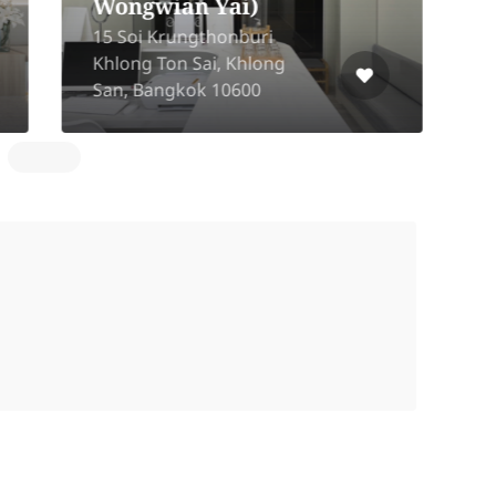
Wongwian Yai)
15 Soi Krungthonburi
Khlong Ton Sai, Khlong
2
San, Bangkok 10600
N