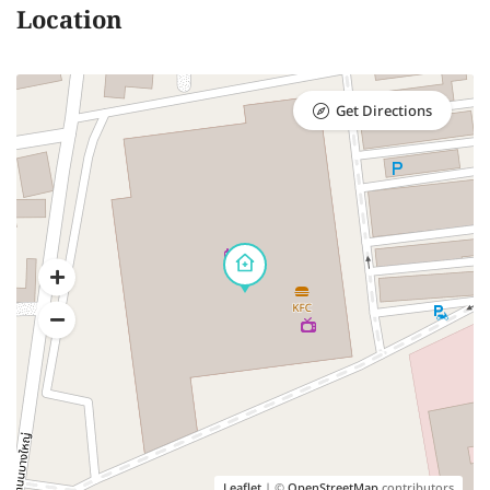
Location
Get Directions
Leaflet
| ©
OpenStreetMap
contributors