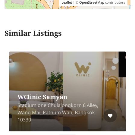
Leaflet
| ©
OpenStreetMap
contributors
Similar Listings
WClinic Samyan
Stadium one Chulalongkorn 6 Alley,
Wang Mai, Pathum Wan, Bangkok
10330