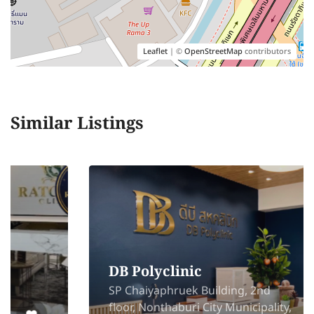
Leaflet
| ©
OpenStreetMap
contributors
Similar Listings
DB Polyclinic
SP Chaiyaphruek Building, 2nd
floor, Nonthaburi City Municipality,