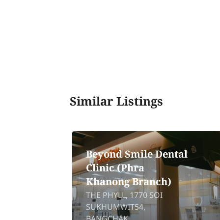
Similar Listings
Beyond Smile Dental
Clinic (Phra
Khanong Branch)
THE PHYLL, 1770 SOI
SUKHUMWIT54,
Rd,
BANGCHAK,