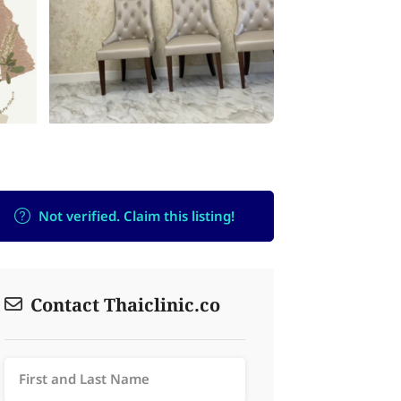
Not verified. Claim this listing!
Contact Thaiclinic.co