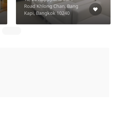
Road Khlong Chan, Bang
K
Kapi, Bangkok 10240
B