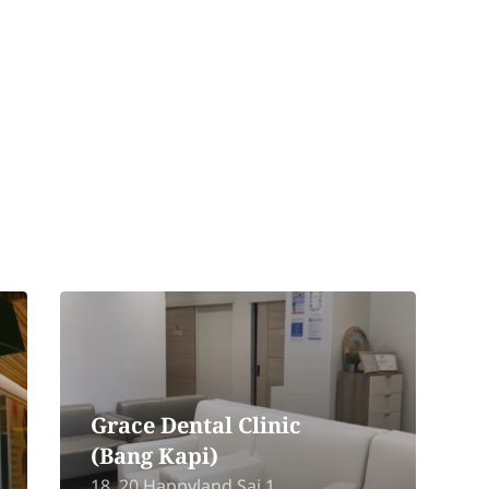
Grace Dental Clinic
3
(Bang Kapi)
N
18, 20 Happyland Sai 1
1