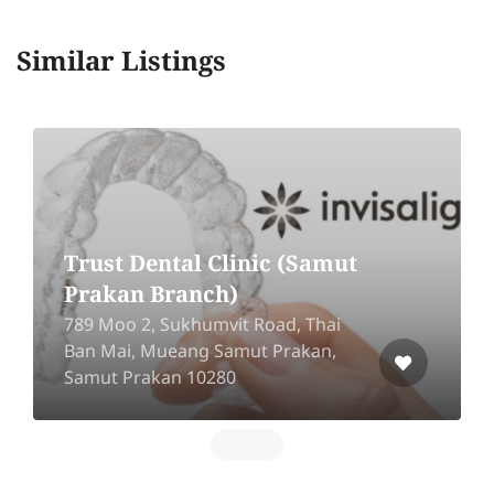
Similar Listings
AOS Smart Dental Clinic
Gateway Ekamai 1st floor, 982, Phra
Khanong 22 Sukhumvit Road, Phra
Khanong, Khlong Toei, Bangkok
1011