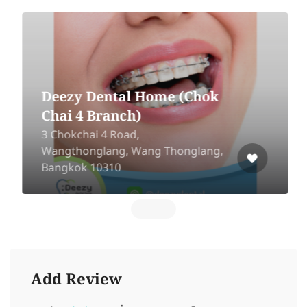
Deezy Dental Home (Chok
Chai 4 Branch)
3 Chokchai 4 Road,
Wangthonglang, Wang Thonglang,
Bangkok 10310
Add Review