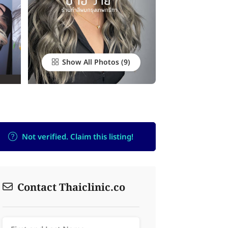
Show All Photos
Not verified. Claim this listing!
Contact Thaiclinic.co