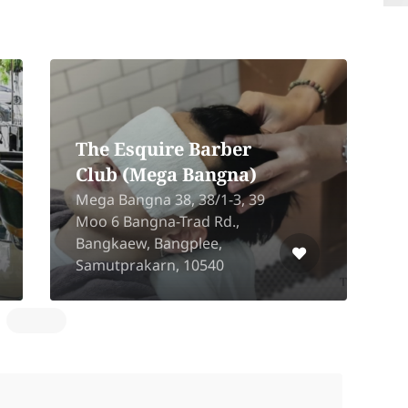
The Esquire Barber
Club (Mega Bangna)
Mega Bangna 38, 38/1-3, 39
Moo 6 Bangna-Trad Rd.,
S
Bangkaew, Bangplee,
W
Samutprakarn, 10540
M