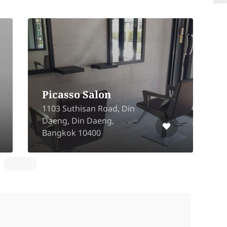
Suwanna Salon
"111 Kanchanaphisek
Road, Tha Raeng
Subdistrict Bang Khen
District, Bangkok 10220",
Anusaori, Bang Khen,
Bangkok, 10220