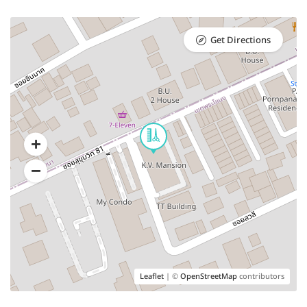
Get Directions
Leaflet
| ©
OpenStreetMap
contributors