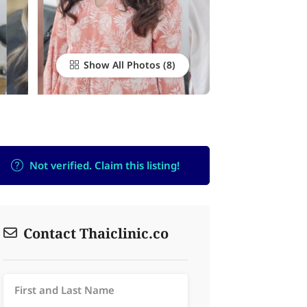
Show All Photos
Not verified. Claim this listing!
Contact Thaiclinic.co