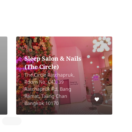
Jangky Nail & Hair
44/58 Moo 3, Soi
Phetkasem 110,
Intersection 2, Nong Khang
Phlu, Nong Khaem,
R
Bangkok 10160
N