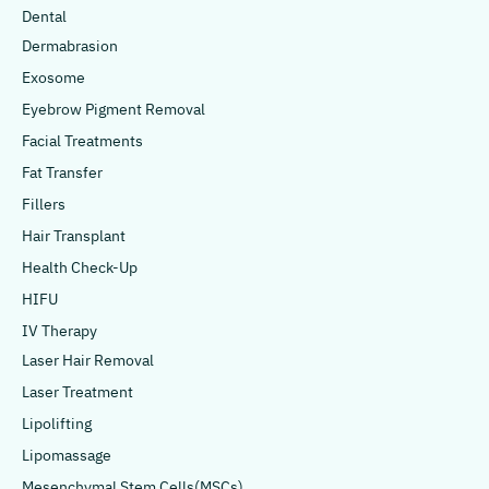
Dental
Dermabrasion
Exosome
Eyebrow Pigment Removal
Facial Treatments
Fat Transfer
Fillers
Hair Transplant
Health Check-Up
HIFU
IV Therapy
Laser Hair Removal
Laser Treatment
Lipolifting
Lipomassage
Mesenchymal Stem Cells(MSCs)