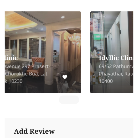
Idyllic Clinic
69/52 Pathumwan Resort Condo,
Phayathai, Ratchathewi Bangkok
10400
Add Review