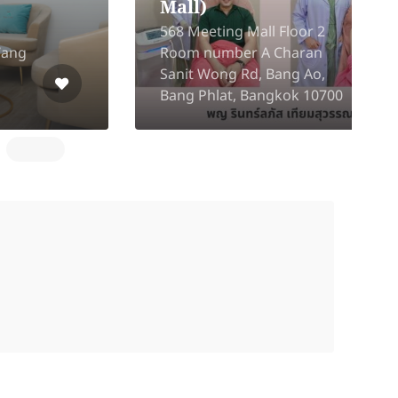
Best Friend Clinic
2
(Phayathai)
R
62/21 Phaya Thai ,
o
Ratchathewi, Bangkok
L
10400
R