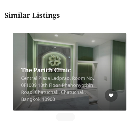
Similar Listings
The Parich Clinic
Central Plaza Ladprao, Room No.
0F1009 10th Floor, Phahonyothin
Road, Chatuchak, Chatuchak,
Bangkok 10900