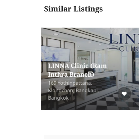
Similar Listings
Beauteous Clinic
388/42, hic District,
rao
Ramkhamhaeng
53,Phlabphla, Wang
Thonglang, Bangkok 10310