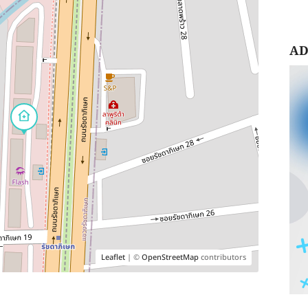
AD
Leaflet
| ©
OpenStreetMap
contributors