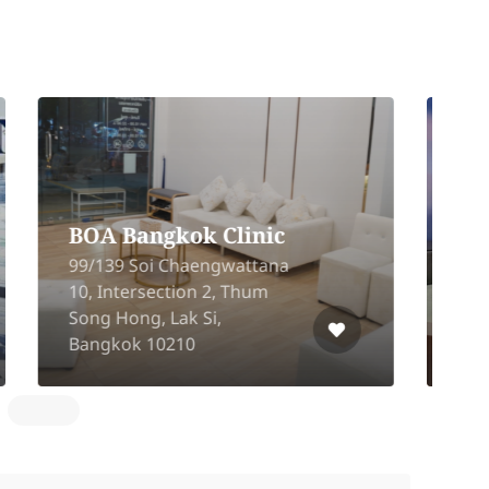
Taweechai Clinic
U
(Sena Fest Branch)
T
542/1-2 Charoen Nakhon
8
Rd, Khlong Ton Sai, Khlong
P
San, Bangkok 10600
B