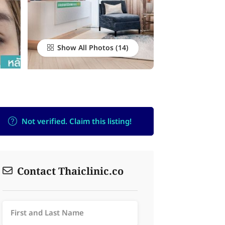
Show All Photos
Not verified. Claim this listing!
Contact Thaiclinic.co