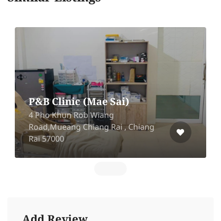
P&B Clinic (Mae Sai)
4 Pho Khun Rob Wiang
Road,Mueang Chiang Rai , Chiang
Rai 57000
Add Review