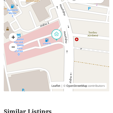
Leaflet
| ©
OpenStreetMap
contributors
Similar Listings