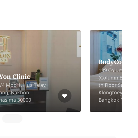
Pruksa Clinic (Lotus
Bang Yai Branch)
No. 90, Plus Mall, Bang Yai,
1st Floor, Beauty Zone, Moo
3
5, Bang Khu Wiang, Bang
Y
Kruai, Nonthaburi 11130
M