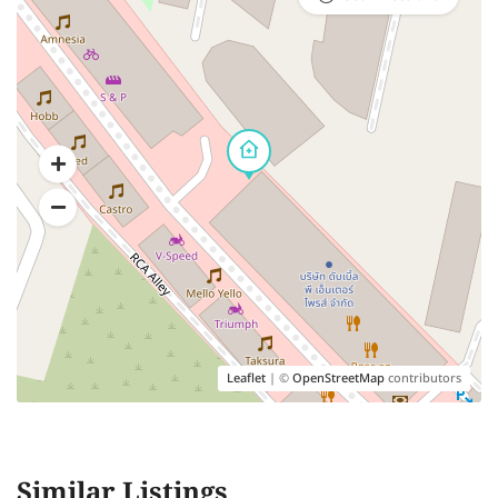
Leaflet
| ©
OpenStreetMap
contributors
Similar Listings