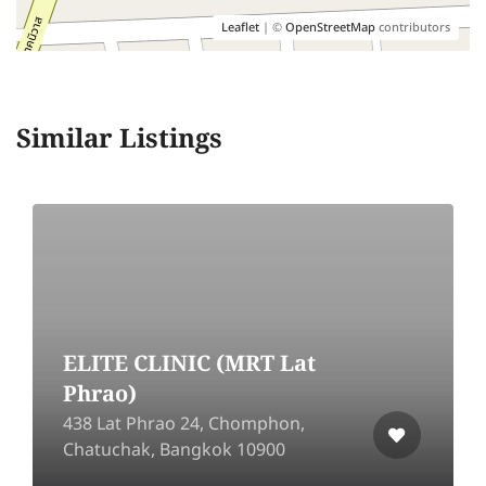
Leaflet
| ©
OpenStreetMap
contributors
Similar Listings
ELITE CLINIC (MRT Lat
Phrao)
438 Lat Phrao 24, Chomphon,
Chatuchak, Bangkok 10900