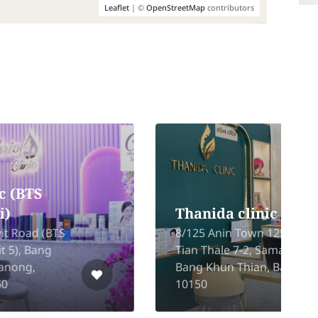
Leaflet
| ©
OpenStreetMap
contributors
L.A.B. X (Central
Rama2) – Lab X
2nd Floor Central Rama 2,
160 Rama 2 Road, Samae
Dam Subdistrict, Bang
Khun Thian District
R
Bangkok 10150
P