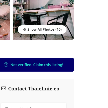
Show All Photos
Not verified. Claim this listing!
Contact Thaiclinic.co