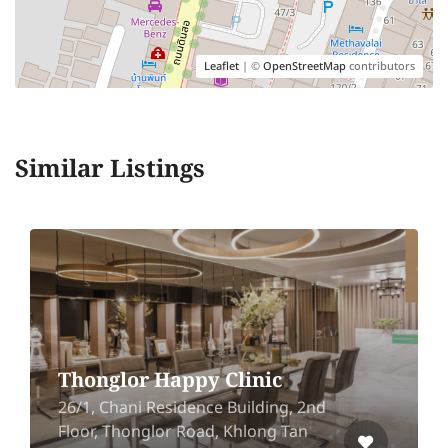
Leaflet
| ©
OpenStreetMap
contributors
Similar Listings
Thonglor Happy Clinic
26/1, Chani Residence Building, 2nd
Floor, Thonglor Road, Khlong Tan