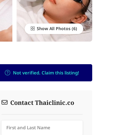
Show All Photos
Not verified. Claim this listing!
Contact Thaiclinic.co