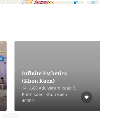
Infinite Esthetics
(Khon Kaen)
141/668 Adulyaram Road 7,
Khon Kaen, Khon Kaen
3
40000
M