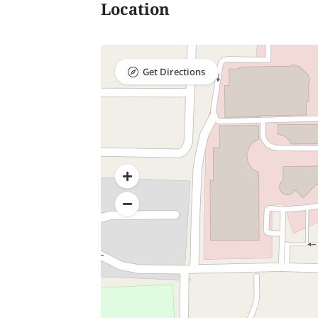
Location
Get Directions