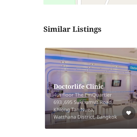
Similar Listings
Doctorlife Clinic
4th floor The EmQuartier
Phra
693 ,695 Sukhumvit Road,
Khlong Tan Nuea,
Watthana District, Bangkok