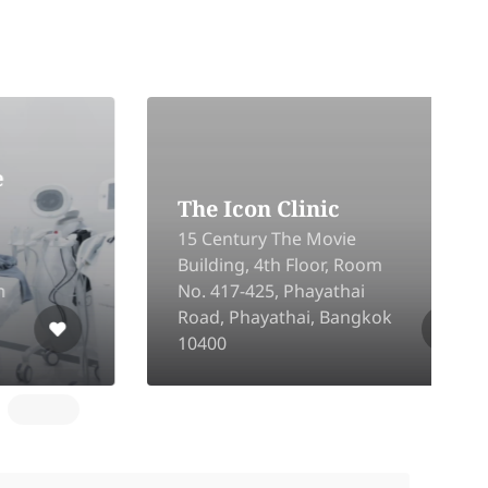
The Icon Clinic
15 Century The Movie
1
Building, 4th Floor, Room
L
No. 417-425, Phayathai
Z
Road, Phayathai, Bangkok
R
10400
B