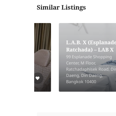
Similar Listings
L.A.B. X (Esplanade
Ratchada) – LAB X
99 Esplanade Shopping
nic
Center, M Floor,
ng
Ratchadaphisek Road, Din
kok
Daeng, Din Daeng,
Bangkok 10400