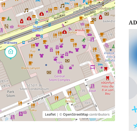
AD
Leaflet
| ©
OpenStreetMap
contributors