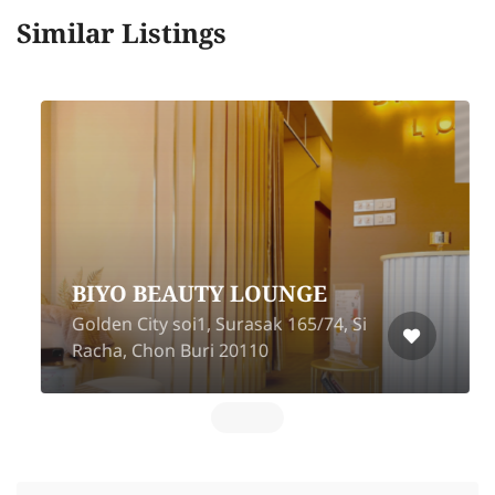
Similar Listings
BIYO BEAUTY LOUNGE
Golden City soi1, Surasak 165/74, Si
Racha, Chon Buri 20110