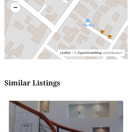
Leaflet
| ©
OpenStreetMap
contributors
Similar Listings
Riches Great Clinic
(Robinson Future Park