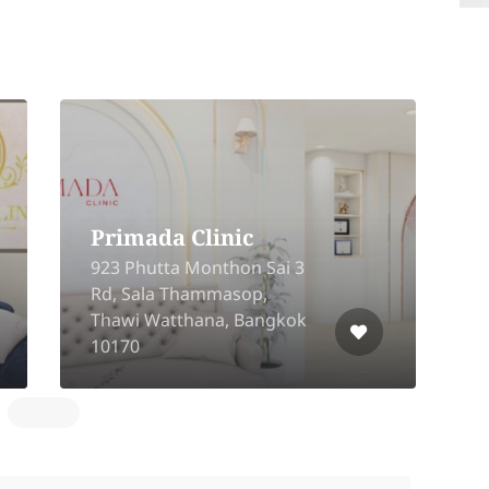
T
B Clinic
F
92/5 Moo 5, Ban Mai, Pak
K
Kret, Nonthaburi 11120
B