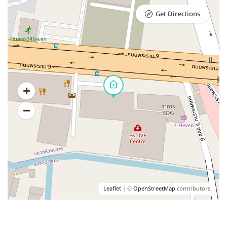
Get Directions
Leaflet
| ©
OpenStreetMap
contributors