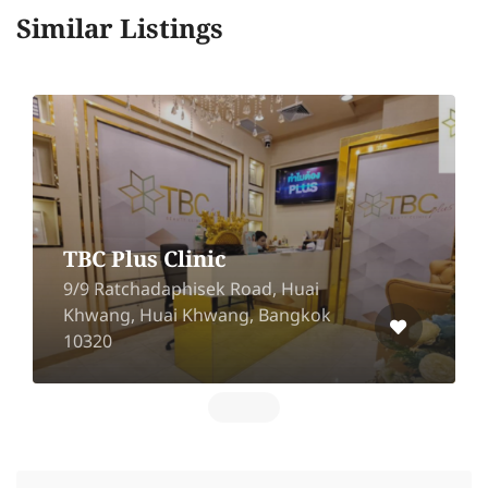
Similar Listings
TBC Plus Clinic
9/9 Ratchadaphisek Road, Huai
Khwang, Huai Khwang, Bangkok
10320