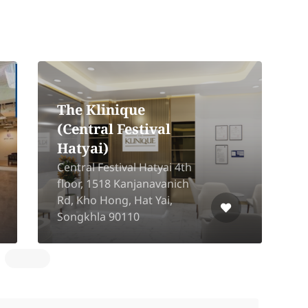
The Klinique
(Central Festival
Hatyai)
Central Festival Hatyai 4th
floor, 1518 Kanjanavanich
F
Rd, Kho Hong, Hat Yai,
5
Songkhla 90110
5