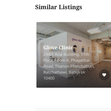
Similar Listings
Glove Clinic
294/1 Asia Building, 11th
Floor, Room K, Phayathai
n
Road, Thanon Phetchaburi,
ya
Ratchathewi, Bangkok
10400