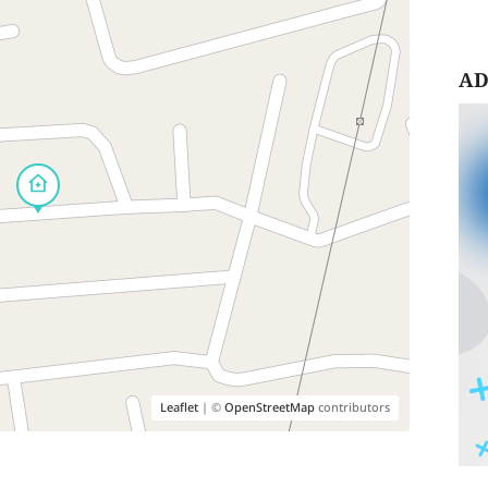
AD
Leaflet
| ©
OpenStreetMap
contributors